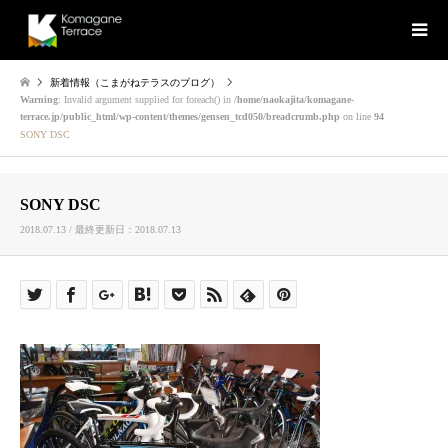
新着情報（こまがねテラスのブログ）
Warning
: Invalid argument supplied for foreach() in
/home/naokajita/komagane-
terrace.jp/public_html/wp-content/themes/gensen_tcd050/breadcrumb.php
on line
94
SONY DSC
SONY DSC
2018.07.13 / 最終更新日：2018.07.13