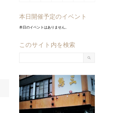
日
日
日
日
日
日
日
10
11
12
13
14
15
16
月
月
月
月
月
月
月
8
8
8
8
8
8
8
年
年
年
年
年
年
年
日
日
日
日
日
日
日
17
18
19
20
21
22
23
月
月
月
月
月
月
月
8
9
9
9
9
9
9
本日開催予定のイベント
日
日
日
日
日
日
日
24
25
26
27
28
29
30
月
月
月
月
月
月
月
日
日
日
日
日
日
日
31
1
2
3
4
5
6
本日のイベントはありません。
日
日
日
日
日
日
日
このサイト内を検索