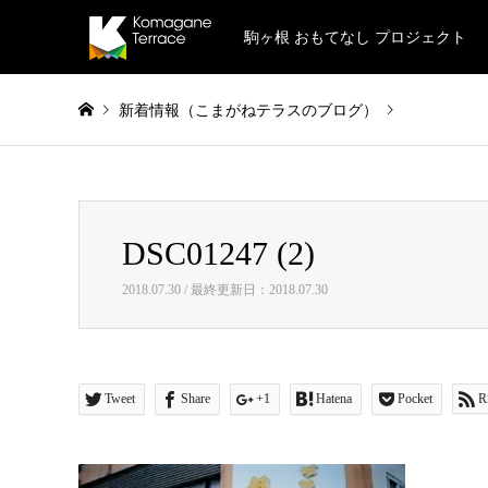
駒ヶ根 おもてなし プロジェクト
新着情報（こまがねテラスのブログ）
Warning
: Invalid argument supplied for foreach() in
/home/naok
DSC01247 (2)
DSC01247 (2)
2018.07.30 / 最終更新日：2018.07.30
Tweet
Share
+1
Hatena
Pocket
R