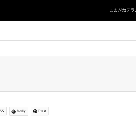
こまがねテラ
ajita/komagane-terrace.jp/public_html/wp-content/themes/gensen_tcd05
SS
feedly
Pin it