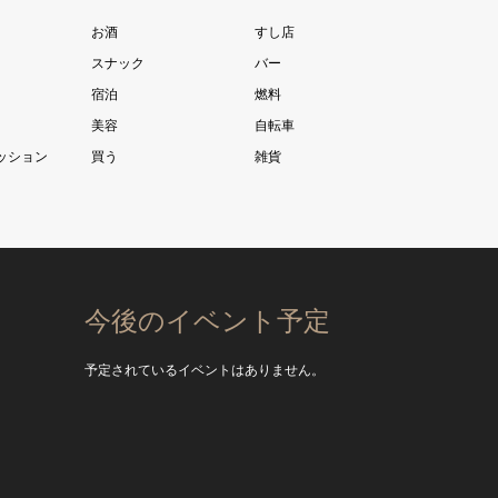
お酒
すし店
スナック
バー
宿泊
燃料
美容
自転車
ッション
買う
雑貨
今後のイベント予定
予定されているイベントはありません。