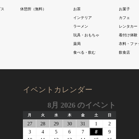
ビス
休憩所（無料）
お茶
お菓子
インテリア
カフェ
ラーメン
レンタカー
玩具・おもちゃ
着付け体験
薬局
衣料・ファ
食べる・飲む
飲食店
イベントカレンダー
8月 2026 のイベント
月
火
水
木
金
土
日
月
火
水
木
金
土
日
曜
曜
曜
曜
曜
曜
曜
2026
2026
2026
2026
2026
2026
2026
27
28
29
30
31
1
2
日
日
日
日
日
日
日
年
年
年
年
年
年
年
2026
2026
2026
2026
2026
2026
2026
3
4
5
6
7
8
9
7
7
7
7
7
8
8