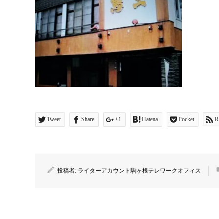
Tweet
Share
+1
Hatena
Pocket
R
投稿者:
ライターアカウント駒ヶ根テレワークオフィス