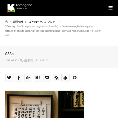
新着情報（こまがねテラスのブログ）
Warning
: Invalid argument supplied for foreach() in
/home/naokajita/komagane-
terrace.jp/public_html/wp-content/themes/gensen_tcd050/breadcrumb.php
on line
94
033a
033a
2018.08.17 / 最終更新日：2018.08.17