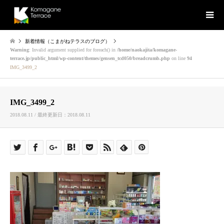
新着情報（こまがねテラスのブログ）
Warning
: Invalid argument supplied for foreach() in
/home/naokajita/komagane-
terrace.jp/public_html/wp-content/themes/gensen_tcd050/breadcrumb.php
on line
94
IMG_3499_2
IMG_3499_2
2018.08.11 / 最終更新日：2018.08.11