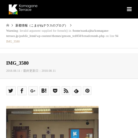
新着情報（こまがねテラスのブログ）
Warning
: Invalid argument supplied for foreach() in
/home/naokajita/komagane-
terrace.jp/public_html/wp-content/themes/gensen_tcd050/breadcrumb.php
on line
94
IMG_3580
IMG_3580
2018.08.11 / 最終更新日：2018.08.11