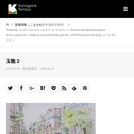
新着情報（こまがねテラスのブログ）
Warning
: Invalid argument supplied for foreach() in
/home/naokajita/komagane-
terrace.jp/public_html/wp-content/themes/gensen_tcd050/breadcrumb.php
on line
94
玉龍２
玉龍２
2018.06.01 / 最終更新日：2018.06.01