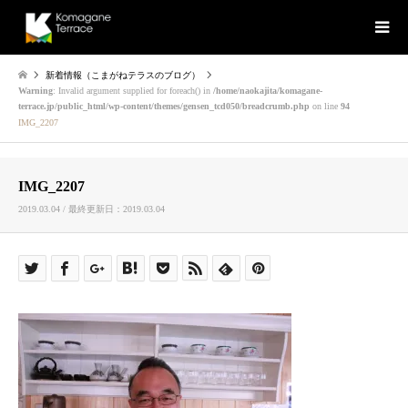
新着情報（こまがねテラスのブログ）
Warning
: Invalid argument supplied for foreach() in
/home/naokajita/komagane-
terrace.jp/public_html/wp-content/themes/gensen_tcd050/breadcrumb.php
on line
94
IMG_2207
IMG_2207
2019.03.04 / 最終更新日：2019.03.04