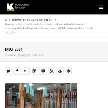
新着情報（こまがねテラスのブログ）
Warning
: Invalid argument supplied for foreach() in
/home/naokajita/komagane-
terrace.jp/public_html/wp-content/themes/gensen_tcd050/breadcrumb.php
on line
94
IMG_2034
IMG_2034
2018.08.07 / 最終更新日：2018.08.07