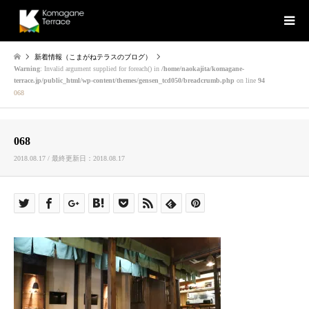
新着情報（こまがねテラスのブログ）
Warning
: Invalid argument supplied for foreach() in
/home/naokajita/komagane-
terrace.jp/public_html/wp-content/themes/gensen_tcd050/breadcrumb.php
on line
94
068
068
2018.08.17 / 最終更新日：2018.08.17