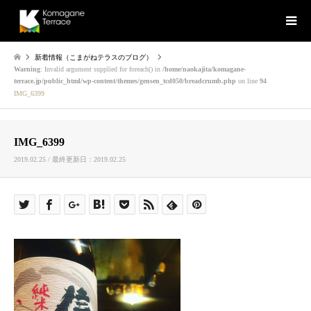
新着情報（こまがねテラスのブログ）
Warning
: Invalid argument supplied for foreach() in
/home/naokajita/komagane-
terrace.jp/public_html/wp-content/themes/gensen_tcd050/breadcrumb.php
on line
94
IMG_6399
IMG_6399
2019.02.25 / 最終更新日：2019.02.25