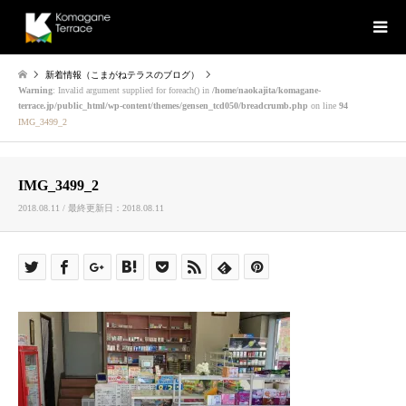
新着情報（こまがねテラスのブログ）
Warning
: Invalid argument supplied for foreach() in
/home/naokajita/komagane-
terrace.jp/public_html/wp-content/themes/gensen_tcd050/breadcrumb.php
on line
94
IMG_3499_2
IMG_3499_2
2018.08.11 / 最終更新日：2018.08.11