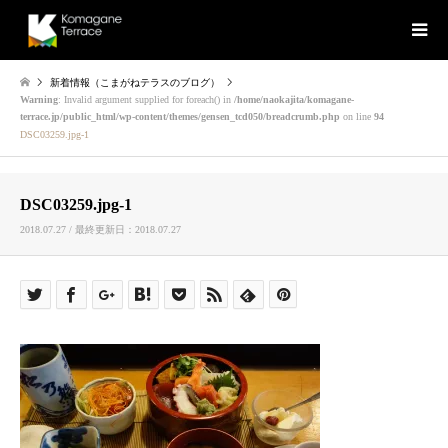
新着情報（こまがねテラスのブログ）
Warning
: Invalid argument supplied for foreach() in
/home/naokajita/komagane-
terrace.jp/public_html/wp-content/themes/gensen_tcd050/breadcrumb.php
on line
94
DSC03259.jpg-1
DSC03259.jpg-1
2018.07.27 / 最終更新日：2018.07.27