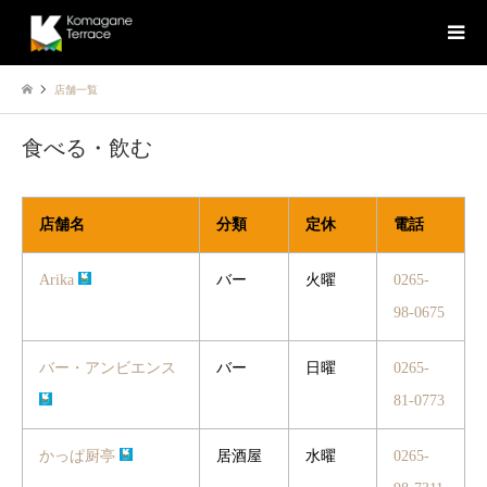
店舗一覧
食べる・飲む
店舗名
分類
定休
電話
Arika
バー
火曜
0265-
98-0675
バー・アンビエンス
バー
日曜
0265-
81-0773
かっぱ厨亭
居酒屋
水曜
0265-