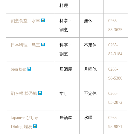
料理
割烹食堂 水車
料亭・
無休
0265-
割烹
83-3635
日本料理 鳥三
料亭・
不定休
0265-
割烹
82-3184
bien bien
居酒屋
月曜他
0265-
98-5380
駒ヶ根 松乃鮨
すし
不定休
0265-
83-2872
Japanese びしゅ
居酒屋
水曜
0265-
Dining 爛漫
98-9871