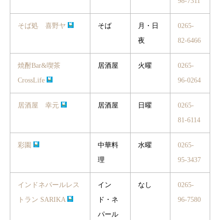
98-7311
そば処 喜野ヤ
そば
月・日
0265-
夜
82-6466
焼酎Bar&喫茶
居酒屋
火曜
0265-
CrossLife
96-0264
居酒屋 幸元
居酒屋
日曜
0265-
81-6114
彩園
中華料
水曜
0265-
理
95-3437
インドネパールレス
イン
なし
0265-
トラン SARIKA
ド・ネ
96-7580
パール