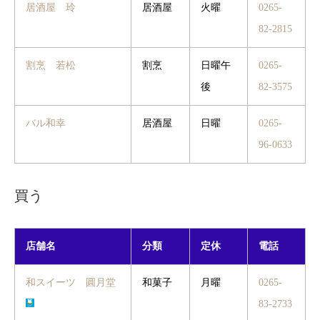
居酒屋 玲
居酒屋
火曜
0265-
82-2815
割烹 若松
割烹
日曜午
0265-
後
82-3575
バル和幸
居酒屋
日曜
0265-
96-0633
買う
店舗名
分類
定休
電話
和スイーツ 圓月堂
和菓子
月曜
0265-
83-2733