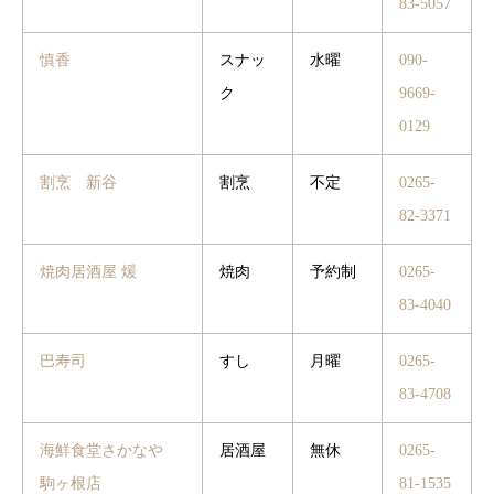
83-5057
慎香
スナッ
水曜
090-
ク
9669-
0129
割烹 新谷
割烹
不定
0265-
82-3371
焼肉居酒屋 煖
焼肉
予約制
0265-
83-4040
巴寿司
すし
月曜
0265-
83-4708
海鮮食堂さかなや
居酒屋
無休
0265-
駒ヶ根店
81-1535