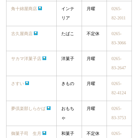
角十綿屋商店
インテ
月曜
0265-
リア
82-2011
古久屋商店
たばこ
不定休
0265-
83-3066
サカマ洋菓子店
洋菓子
月曜
0265-
83-2647
さすい
きもの
月曜
0265-
82-4124
夢倶楽部しらかば
おもち
月曜
0265-
ゃ
83-3753
御菓子司 生月
和菓子
不定休
0265-