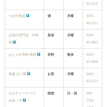
82-3118
つるや酒店
酒
月曜
0265-
83-2521
お肌の専門店 中島
美容
月曜
0265-
屋
83-3065
おしゃれ専科 棒政
衣料
無休
0265-
83-3468
茶處 山二園
お茶
月曜
0265-
83-2523
カルチャークラブ
雑貨
日・祝
090-
ゆあ～ず
2324-