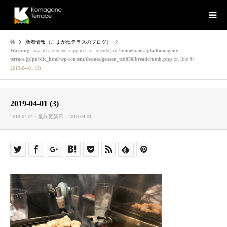
新着情報（こまがねテラスのブログ）
Warning
: Invalid argument supplied for foreach() in
/home/naokajita/komagane-
terrace.jp/public_html/wp-content/themes/gensen_tcd050/breadcrumb.php
on line
94
2019-04-01 (3)
2019-04-01 (3)
2019.04.01 / 最終更新日：2019.04.01