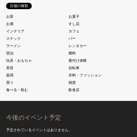
店舗の種類
お茶
お菓子
お酒
すし店
インテリア
カフェ
スナック
バー
ラーメン
レンタカー
宿泊
燃料
玩具・おもちゃ
着付け体験
美容
自転車
薬局
衣料・ファッション
買う
雑貨
食べる・飲む
飲食店
今後のイベント予定
予定されているイベントはありません。