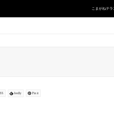
こまがねテラ
ajita/komagane-terrace.jp/public_html/wp-content/themes/gensen_tcd05
SS
feedly
Pin it