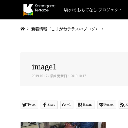
駒ヶ根 おもてなし プロジェクト
新着情報（こまがねテラスのブログ）
Warning
: Invalid argument supplied for foreach() in
/home/naok
image1
image1
2019.10.17 / 最終更新日：2019.10.17
Tweet
Share
+1
Hatena
Pocket
R