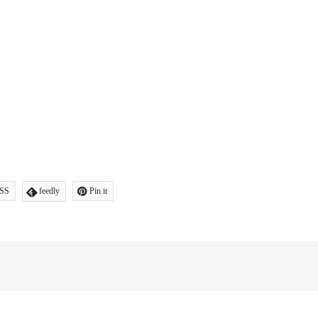
SS
feedly
Pin it