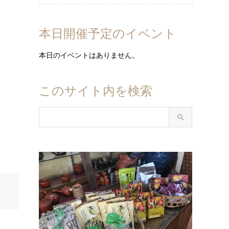
日
日
日
日
日
日
日
10
11
12
13
14
15
16
月
月
月
月
月
月
月
8
8
8
8
8
8
8
年
年
年
年
年
年
年
日
日
日
日
日
日
日
17
18
19
20
21
22
23
月
月
月
月
月
月
月
8
9
9
9
9
9
9
本日開催予定のイベント
日
日
日
日
日
日
日
24
25
26
27
28
29
30
月
月
月
月
月
月
月
日
日
日
日
日
日
日
31
1
2
3
4
5
6
本日のイベントはありません。
日
日
日
日
日
日
日
このサイト内を検索