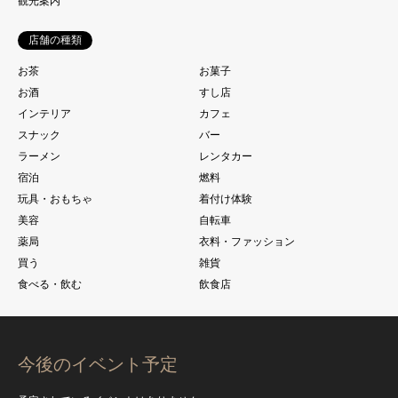
観光案内
店舗の種類
お茶
お菓子
お酒
すし店
インテリア
カフェ
スナック
バー
ラーメン
レンタカー
宿泊
燃料
玩具・おもちゃ
着付け体験
美容
自転車
薬局
衣料・ファッション
買う
雑貨
食べる・飲む
飲食店
今後のイベント予定