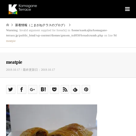
新着情報（こまがねテラスのブログ）
Warning
: Invalid argument supplied for foreach() in
/home/naokajita/komagane-
terrace.jp/public_html/wp-content/themes/gensen_tcd050/breadcrumb.php
on line
94
meatpie
meatpie
2019.10.17 / 最終更新日：2019.10.17