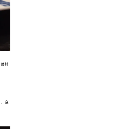
青菜炒
ン、麻