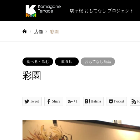
駒ヶ根 おもてなし プロジェクト
店舗
彩園
食べる・飲む
飲食店
おもてなし商品
彩園
Tweet
Share
+1
Hatena
Pocket
R