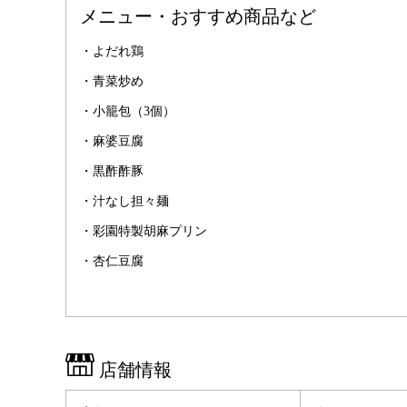
メニュー・おすすめ商品など
・よだれ鶏
・青菜炒め
・小籠包（3個）
・麻婆豆腐
・黒酢酢豚
・汁なし担々麺
・彩園特製胡麻プリン
・杏仁豆腐
店舗情報