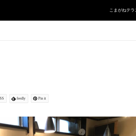
こまがねテラ
SS
feedly
Pin it