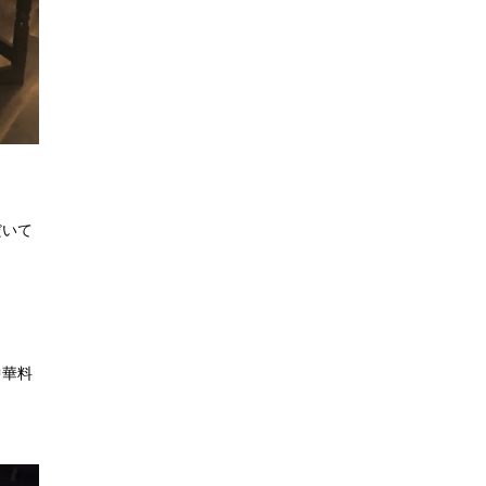
だいて
中華料