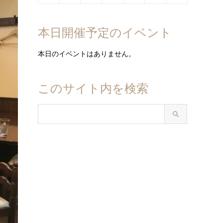
日
日
日
日
日
日
日
10
11
12
13
14
15
16
月
月
月
月
月
月
月
8
8
8
8
8
8
8
年
年
年
年
年
年
年
日
日
日
日
日
日
日
17
18
19
20
21
22
23
月
月
月
月
月
月
月
8
9
9
9
9
9
9
本日開催予定のイベント
日
日
日
日
日
日
日
24
25
26
27
28
29
30
月
月
月
月
月
月
月
日
日
日
日
日
日
日
31
1
2
3
4
5
6
本日のイベントはありません。
日
日
日
日
日
日
日
このサイト内を検索