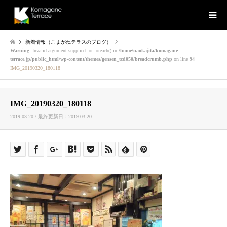
新着情報（こまがねテラスのブログ）
Warning
: Invalid argument supplied for foreach() in
/home/naokajita/komagane-
terrace.jp/public_html/wp-content/themes/gensen_tcd050/breadcrumb.php
on line
94
IMG_20190320_180118
IMG_20190320_180118
2019.03.20 / 最終更新日：2019.03.20