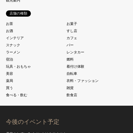
観光案内
店舗の種類
お茶
お菓子
お酒
すし店
インテリア
カフェ
スナック
バー
ラーメン
レンタカー
宿泊
燃料
玩具・おもちゃ
着付け体験
美容
自転車
薬局
衣料・ファッション
買う
雑貨
食べる・飲む
飲食店
今後のイベント予定