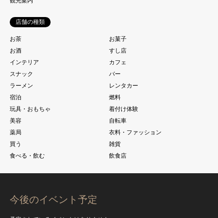
観光案内
店舗の種類
お茶
お菓子
お酒
すし店
インテリア
カフェ
スナック
バー
ラーメン
レンタカー
宿泊
燃料
玩具・おもちゃ
着付け体験
美容
自転車
薬局
衣料・ファッション
買う
雑貨
食べる・飲む
飲食店
今後のイベント予定