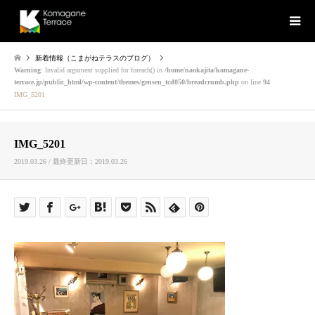
新着情報（こまがねテラスのブログ）
Warning
: Invalid argument supplied for foreach() in
/home/naokajita/komagane-
terrace.jp/public_html/wp-content/themes/gensen_tcd050/breadcrumb.php
on line
94
IMG_5201
IMG_5201
2019.03.26 / 最終更新日：2019.03.26