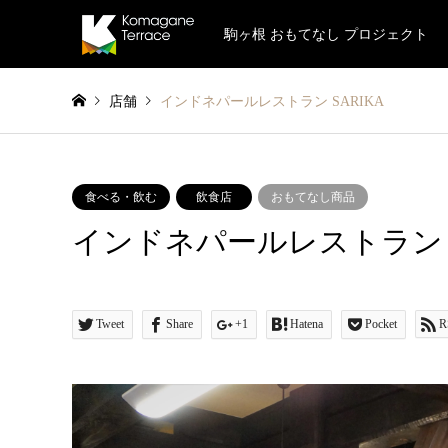
駒ヶ根 おもてなし プロジェクト
店舗
インドネパールレストラン SARIKA
食べる・飲む
飲食店
おもてなし商品
インドネパールレストラン S
Tweet
Share
+1
Hatena
Pocket
R