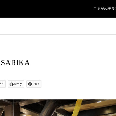
こまがねテラ
ARIKA
SS
feedly
Pin it