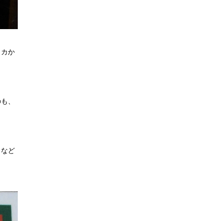
リカか
のも、
るなど