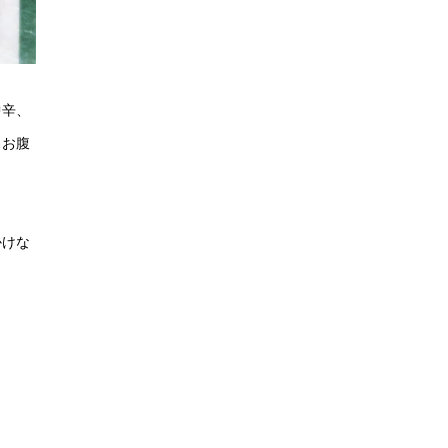
中辛、
、お腹
かけな