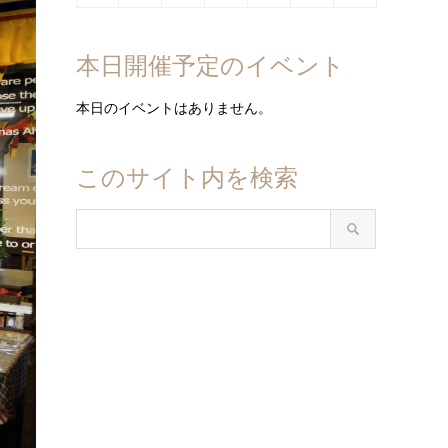
日
日
日
日
日
日
日
10
11
12
13
14
15
16
月
月
月
月
月
月
月
8
8
8
8
8
8
8
年
年
年
年
年
年
年
日
日
日
日
日
日
日
17
18
19
20
21
22
23
月
月
月
月
月
月
月
8
9
9
9
9
9
9
本日開催予定のイベント
日
日
日
日
日
日
日
24
25
26
27
28
29
30
月
月
月
月
月
月
月
日
日
日
日
日
日
日
31
1
2
3
4
5
6
本日のイベントはありません。
日
日
日
日
日
日
日
このサイト内を検索