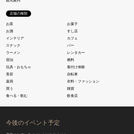
観光案内
店舗の種類
お茶
お菓子
お酒
すし店
インテリア
カフェ
スナック
バー
ラーメン
レンタカー
宿泊
燃料
玩具・おもちゃ
着付け体験
美容
自転車
薬局
衣料・ファッション
買う
雑貨
食べる・飲む
飲食店
今後のイベント予定