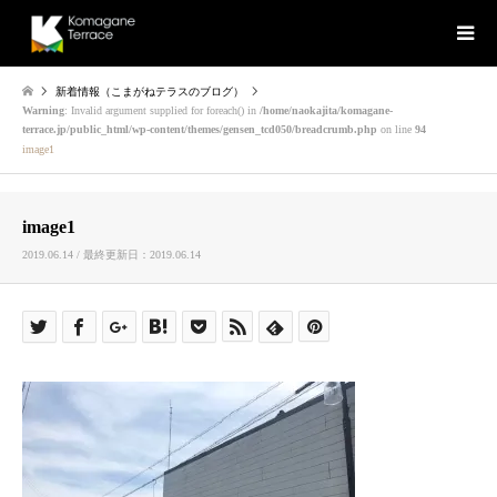
新着情報（こまがねテラスのブログ）
Warning
: Invalid argument supplied for foreach() in
/home/naokajita/komagane-
terrace.jp/public_html/wp-content/themes/gensen_tcd050/breadcrumb.php
on line
94
image1
image1
2019.06.14 / 最終更新日：2019.06.14