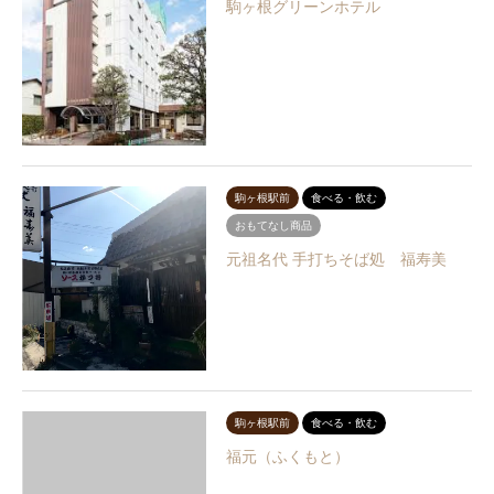
駒ヶ根グリーンホテル
駒ヶ根駅前
食べる・飲む
おもてなし商品
元祖名代 手打ちそば処 福寿美
駒ヶ根駅前
食べる・飲む
福元（ふくもと）