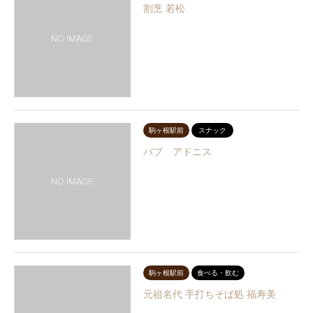
割烹 若松
駒ヶ根駅前
スナック
パブ アドニス
駒ヶ根駅前
食べる・飲む
元祖名代 手打ちそば処 福寿美